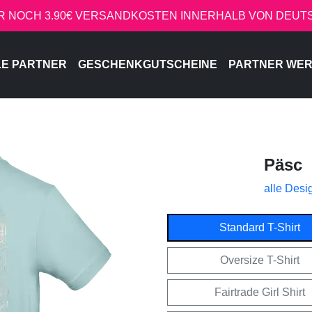
R NOCH 3.90€ VERSANDKOSTEN INNERHALB VON DEU
LE PARTNER
GESCHENKGUTSCHEINE
PARTNER WE
Päsc
alle Desi
Standard T-Shirt
Oversize T-Shirt
Fairtrade Girl Shirt