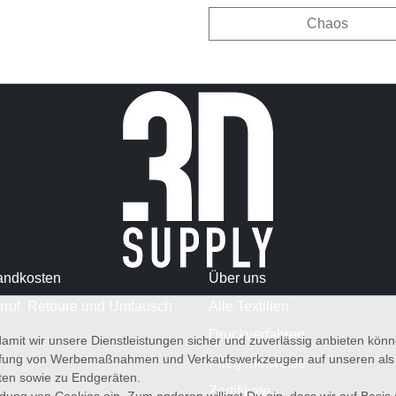
Chaos
andkosten
Über uns
rruf, Retoure und Umtausch
Alle Textilien
Druckverfahren
amit wir unsere Dienstleistungen sicher und zuverlässig anbieten kö
üfung von Werbemaßnahmen und Verkaufswerkzeugen auf unseren als au
Pflegehinweise
iten sowie zu Endgeräten.
Zertifikate