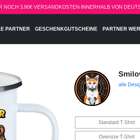
R NOCH 3.90€ VERSANDKOSTEN INNERHALB VON DEU
LE PARTNER
GESCHENKGUTSCHEINE
PARTNER WE
Smil
alle Desi
Standard T-Shirt
Oversize T-Shirt