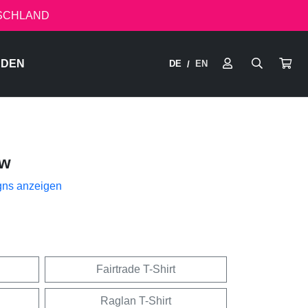
TSCHLAND
RDEN
DE
EN
/
ow
gns anzeigen
Fairtrade T-Shirt
Raglan T-Shirt