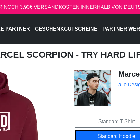
R NOCH 3.90€ VERSANDKOSTEN INNERHALB VON DEU
LE PARTNER
GESCHENKGUTSCHEINE
PARTNER WE
ARCEL SCORPION - TRY HARD LI
Marce
alle Desi
Standard T-Shirt
Standard Hoodie