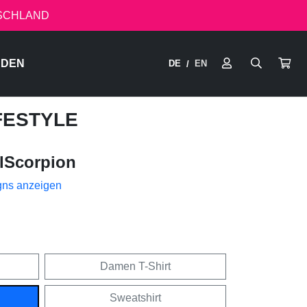
TSCHLAND
RDEN
DE
EN
/
FESTYLE
lScorpion
gns anzeigen
Damen T-Shirt
Sweatshirt