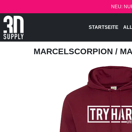
NEU: NU
STARTSEITE
AL
MARCELSCORPION
/ M