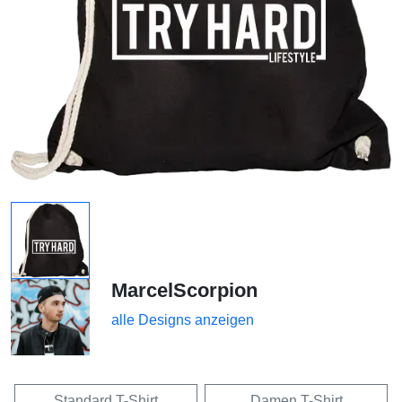
MarcelScorpion
alle Designs anzeigen
Standard T-Shirt
Damen T-Shirt