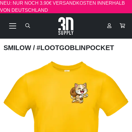
NEU: NUR NOCH 3.90€ VERSANDKOSTEN INNERHALB
VON DEUTSCHLAND
SMILOW
/ #LOOTGOBLINPOCKET