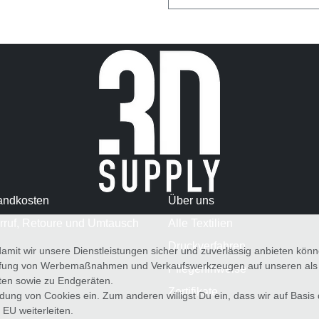
andkosten
Über uns
rruf, Retoure und Umtausch
Alle Textilien
Druckverfahren
amit wir unsere Dienstleistungen sicher und zuverlässig anbieten kö
üfung von Werbemaßnahmen und Verkaufswerkzeugen auf unseren als au
Pflegehinweise
iten sowie zu Endgeräten.
Zertifikate
wendung von Cookies ein. Zum anderen willigst Du ein, dass wir auf Basis
 EU weiterleiten.