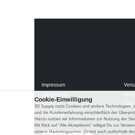
Impressum
Vers
Datenschutz
Wide
Cookie-Einwilligung
AGB
FAQ
3D Supply nutzt Cookies und andere Technologien, d
und die Kundenerfahrung einschließlich der Überpr
WhatsApp
Hierzu nutzen wir Informationen zur Nutzung der Se
Mit Klick auf "Alle Akzeptieren" willigst Du zur Ver
unsere Marketingpartner (Dritte) auch außerhalb der