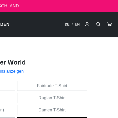
TSCHLAND
RDEN
DE
EN
/
ter World
gns anzeigen
Fairtrade T-Shirt
Raglan T-Shirt
en)
Damen T-Shirt