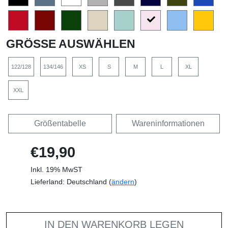
GRÖSSE AUSWÄHLEN
122/128
134/146
XS
S
M
L
XL
XXL
Größentabelle
Wareninformationen
€19,90
Inkl. 19% MwST
Lieferland: Deutschland (
ändern
)
IN DEN WARENKORB LEGEN