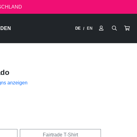
TSCHLAND
RDEN
DE
EN
/
ado
gns anzeigen
Fairtrade T-Shirt