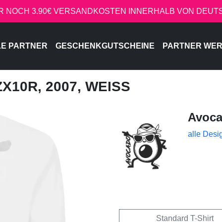
R NOCH 3.90€ VERSANDKOSTEN INNERHALB VON DEU
LE PARTNER
GESCHENKGUTSCHEINE
PARTNER WE
ZX10R, 2007, WEISS
Avoc
alle Desi
Standard T-Shirt