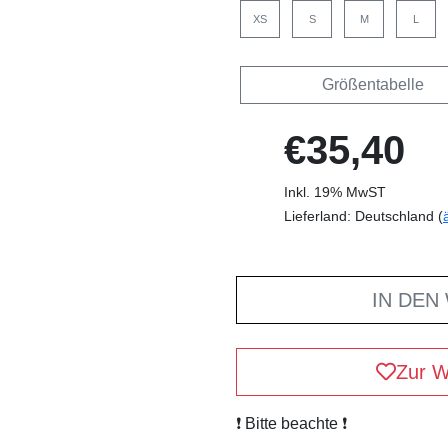
XS
S
M
L
Größentabelle
€35,40
Inkl. 19% MwST
Lieferland: Deutschland (
IN DEN
Zur W
❗️ Bitte beachte ❗️