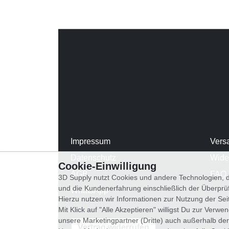
Impressum
Vers
Datenschutz
Wide
Cookie-Einwilligung
AGB
FAQ
3D Supply nutzt Cookies und andere Technologien, d
und die Kundenerfahrung einschließlich der Überpr
WhatsApp
Hierzu nutzen wir Informationen zur Nutzung der Se
Mit Klick auf "Alle Akzeptieren" willigst Du zur Ver
unsere Marketingpartner (Dritte) auch außerhalb der
Vertrag widerrufen