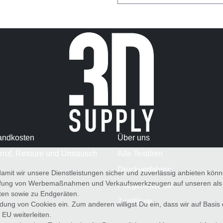
andkosten
Über uns
rruf, Retoure und Umtausch
Alle Textilien
Druckverfahren
amit wir unsere Dienstleistungen sicher und zuverlässig anbieten kö
üfung von Werbemaßnahmen und Verkaufswerkzeugen auf unseren als au
Pflegehinweise
iten sowie zu Endgeräten.
Zertifikate
wendung von Cookies ein. Zum anderen willigst Du ein, dass wir auf Basis
 EU weiterleiten.