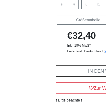
S
M
L
XL
Größentabelle
€32,40
Inkl. 19% MwST
Lieferland: Deutschland (
IN DEN
Zur W
❗️ Bitte beachte ❗️