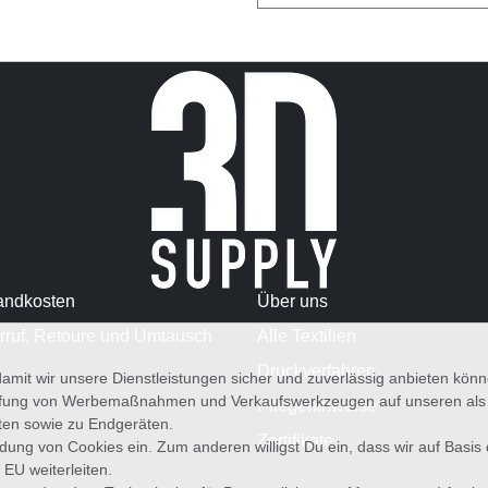
andkosten
Über uns
rruf, Retoure und Umtausch
Alle Textilien
Druckverfahren
amit wir unsere Dienstleistungen sicher und zuverlässig anbieten kö
üfung von Werbemaßnahmen und Verkaufswerkzeugen auf unseren als au
Pflegehinweise
iten sowie zu Endgeräten.
Zertifikate
wendung von Cookies ein. Zum anderen willigst Du ein, dass wir auf Basis
 EU weiterleiten.