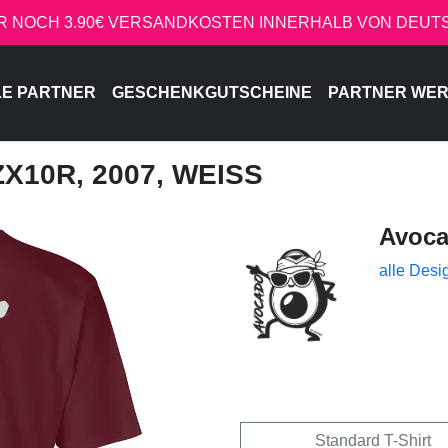
R NOCH 3.90€ VERSANDKOSTEN INNERHALB VON DEU
LE PARTNER
GESCHENKGUTSCHEINE
PARTNER WE
ZX10R, 2007, WEISS
Avoc
alle Desi
Standard T-Shirt