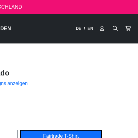
TSCHLAND
RDEN
DE
EN
/
ado
gns anzeigen
Fairtrade T-Shirt