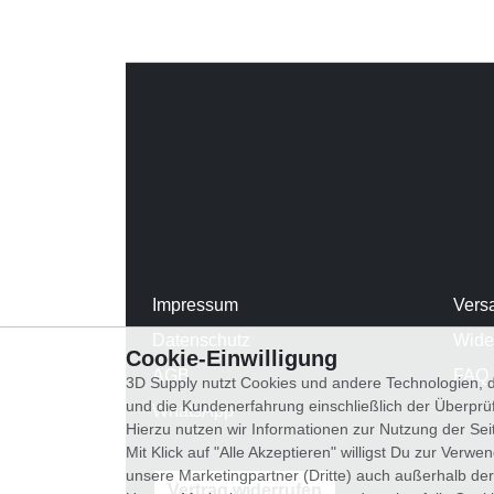
Impressum
Vers
Datenschutz
Wide
Cookie-Einwilligung
AGB
FAQ
3D Supply nutzt Cookies und andere Technologien, d
und die Kundenerfahrung einschließlich der Überpr
WhatsApp
Hierzu nutzen wir Informationen zur Nutzung der Se
Mit Klick auf "Alle Akzeptieren" willigst Du zur Ver
unsere Marketingpartner (Dritte) auch außerhalb der
Vertrag widerrufen