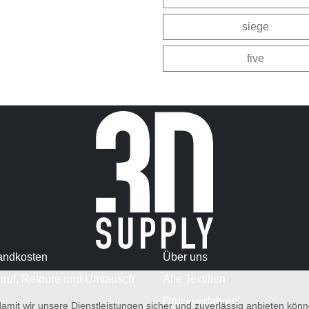
siege
five
andkosten
Über uns
rruf, Retoure und Umtausch
Alle Textilien
Druckverfahren
amit wir unsere Dienstleistungen sicher und zuverlässig anbieten kö