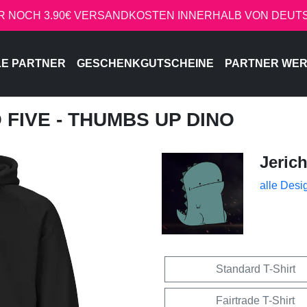
R NOCH 3.90€ VERSANDKOSTEN INNERHALB VON DEU
LE PARTNER
GESCHENKGUTSCHEINE
PARTNER WE
O FIVE - THUMBS UP DINO
Jeric
alle Desi
Standard T-Shirt
Fairtrade T-Shirt