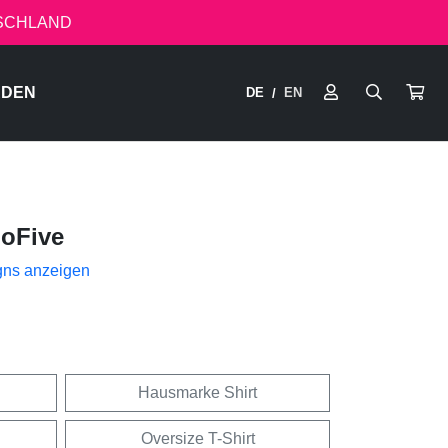
TSCHLAND
RDEN
DE
EN
/
hoFive
gns anzeigen
Hausmarke Shirt
Oversize T-Shirt