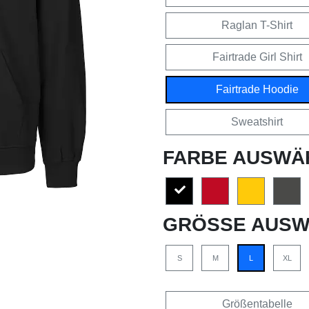
Raglan T-Shirt
Fairtrade Girl Shirt
Fairtrade Hoodie
Sweatshirt
FARBE AUSWÄ
GRÖSSE AUSW
S
M
L
XL
Größentabelle