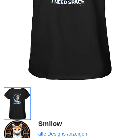
Smilow
alle Designs anzeigen