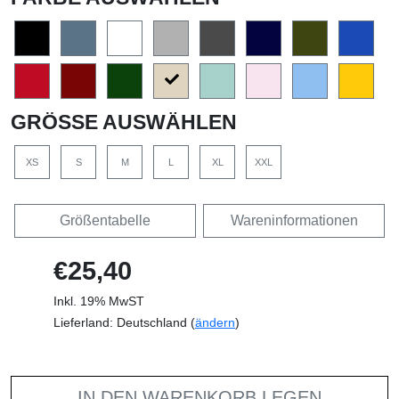
GRÖSSE AUSWÄHLEN
XS
S
M
L
XL
XXL
Größentabelle
Wareninformationen
€25,40
Inkl. 19% MwST
Lieferland: Deutschland (
ändern
)
IN DEN WARENKORB LEGEN