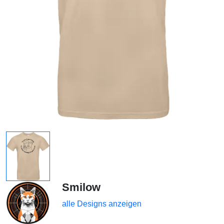
Smilow
alle Designs anzeigen