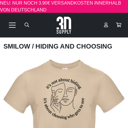
NEU: NUR NOCH 3.90€ VERSANDKOSTEN INNERHALB
VON DEUTSCHLAND
SMILOW
/ HIDING AND CHOOSING