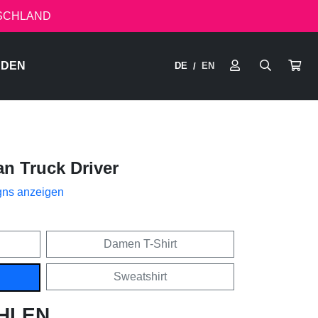
TSCHLAND
RDEN
DE
EN
/
n Truck Driver
gns anzeigen
Damen T-Shirt
Sweatshirt
HLEN