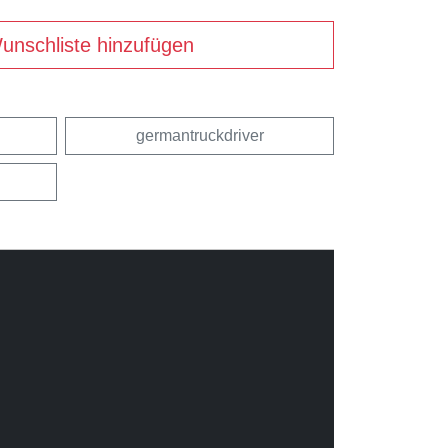
unschliste hinzufügen
germantruckdriver