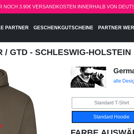
R NOCH 3.90€ VERSANDKOSTEN INNERHALB VON DEU
LE PARTNER
GESCHENKGUTSCHEINE
PARTNER WE
R
/ GTD - SCHLESWIG-HOLSTEIN
Germa
alle Desi
Standard T-Shirt
Standard Hoodie
FARBE AUSWÄ