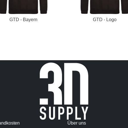
GTD - Bayern
GTD - Logo
andkosten
Über uns