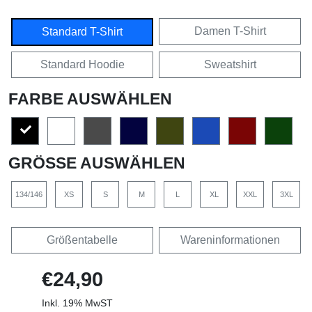
Damen T-Shirt
Standard T-Shirt
Standard Hoodie
Sweatshirt
FARBE AUSWÄHLEN
GRÖSSE AUSWÄHLEN
134/146
XS
S
M
L
XL
XXL
3XL
Größentabelle
Wareninformationen
€24,90
Inkl. 19% MwST