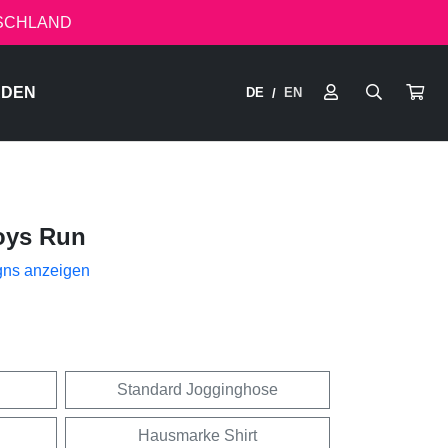
TSCHLAND
RDEN
DE
EN
/
oys Run
gns anzeigen
Standard Jogginghose
Hausmarke Shirt