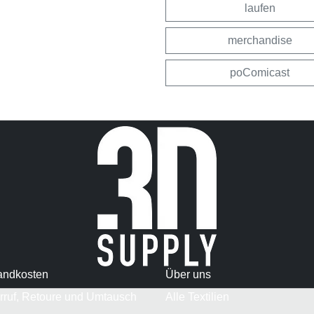
laufen
merchandise
poComicast
andkosten
Über uns
rruf, Retoure und Umtausch
Alle Textilien