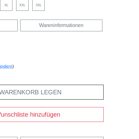
XL
XXL
3XL
Wareninformationen
ändern
)
 WARENKORB LEGEN
unschliste hinzufügen