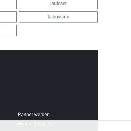
laufcast
fatboysrun
Partner werden
Warum 3dsupply?