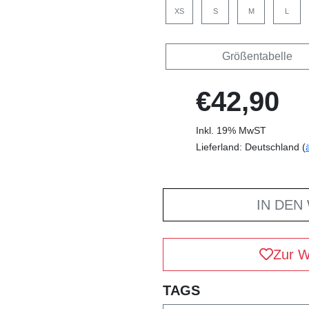
XS
S
M
L
Größentabelle
€42,90
Inkl. 19% MwST
Lieferland: Deutschland (
IN DEN
Zur W
TAGS