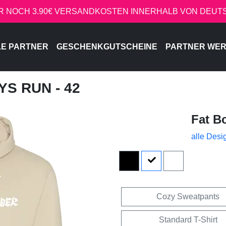
R NOCH 3.90€ VERSANDKOSTEN INNERHALB VON DEU
LE PARTNER
GESCHENKGUTSCHEINE
PARTNER WE
YS RUN - 42
Fat B
alle Desi
Cozy Sweatpants
Standard T-Shirt