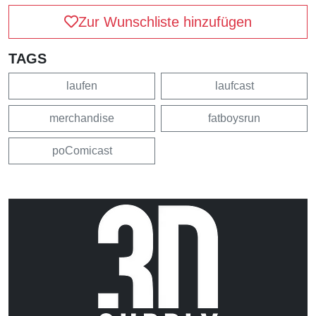
Zur Wunschliste hinzufügen
TAGS
laufen
laufcast
merchandise
fatboysrun
poComicast