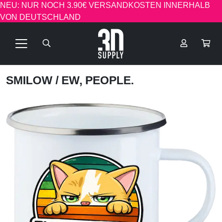
NEU: NUR NOCH 3.90€ VERSANDKOSTEN INNERHALB
VON DEUTSCHLAND
SMILOW
/ EW, PEOPLE.