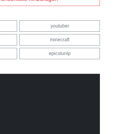
youtuber
minecraft
epicstunlp