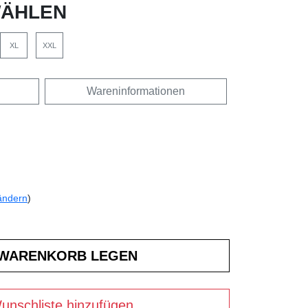
ÄHLEN
XL
XXL
Wareninformationen
ändern
)
unschliste hinzufügen