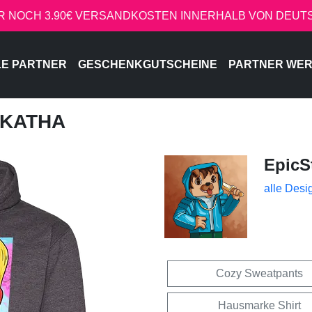
R NOCH 3.90€ VERSANDKOSTEN INNERHALB VON DEU
LE PARTNER
GESCHENKGUTSCHEINE
PARTNER WE
- KATHA
EpicS
alle Desi
Cozy Sweatpants
Hausmarke Shirt