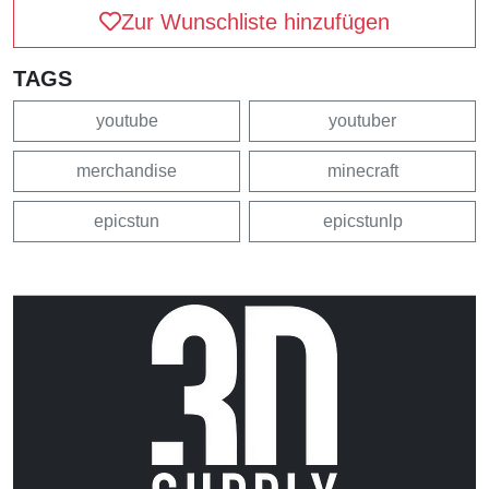
Zur Wunschliste hinzufügen
TAGS
youtube
youtuber
merchandise
minecraft
epicstun
epicstunlp