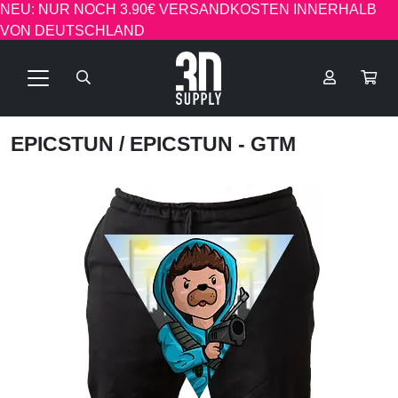
NEU: NUR NOCH 3.90€ VERSANDKOSTEN INNERHALB
VON DEUTSCHLAND
EPICSTUN
/ EPICSTUN - GTM