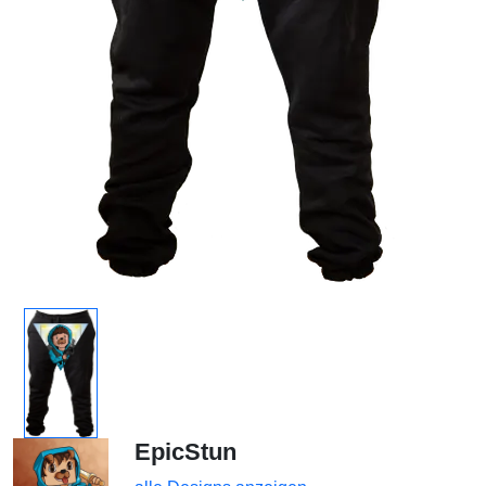
EpicStun