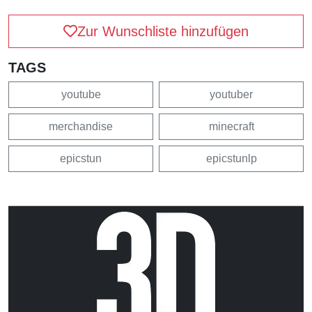
Zur Wunschliste hinzufügen
TAGS
youtube
youtuber
merchandise
minecraft
epicstun
epicstunlp