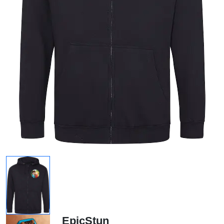
EpicStun