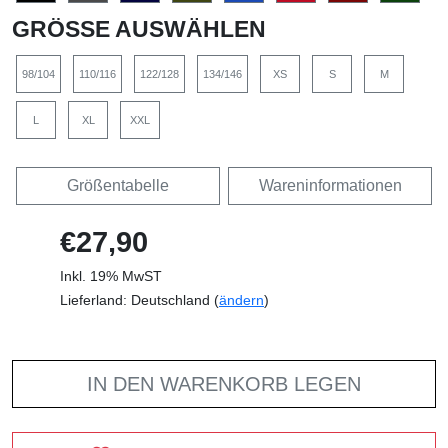
GRÖSSE AUSWÄHLEN
98/104
110/116
122/128
134/146
XS
S
M
L
XL
XXL
Größentabelle
Wareninformationen
€27,90
Inkl. 19% MwST
Lieferland: Deutschland (
ändern
)
IN DEN WARENKORB LEGEN