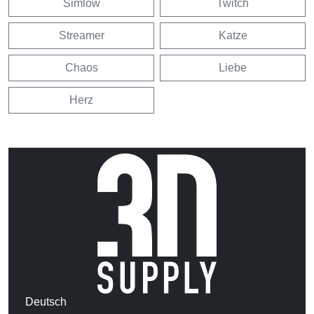
Simlow
Twitch
Streamer
Katze
Chaos
Liebe
Herz
Deutsch