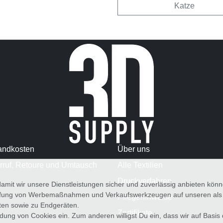
Katze
andkosten
Über uns
rruf, Retoure und Umtausch
Alle Textilien
Druckverfahren
amit wir unsere Dienstleistungen sicher und zuverlässig anbieten kö
üfung von Werbemaßnahmen und Verkaufswerkzeugen auf unseren als au
Pflegehinweise
iten sowie zu Endgeräten.
Zertifikate
wendung von Cookies ein. Zum anderen willigst Du ein, dass wir auf Basis