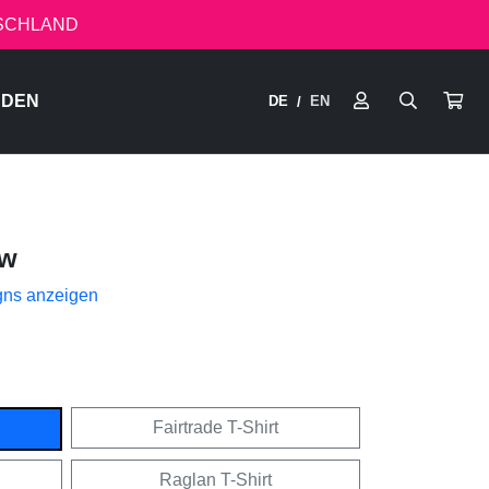
TSCHLAND
RDEN
DE
EN
/
ow
gns anzeigen
Fairtrade T-Shirt
Raglan T-Shirt