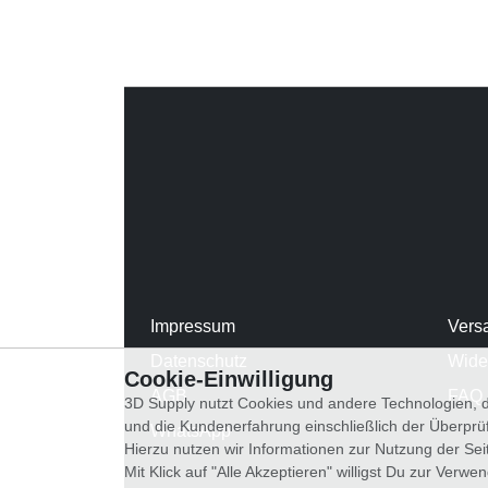
Impressum
Vers
Datenschutz
Wide
Cookie-Einwilligung
AGB
FAQ
3D Supply nutzt Cookies und andere Technologien, d
und die Kundenerfahrung einschließlich der Überpr
WhatsApp
Hierzu nutzen wir Informationen zur Nutzung der Se
Mit Klick auf "Alle Akzeptieren" willigst Du zur Ver