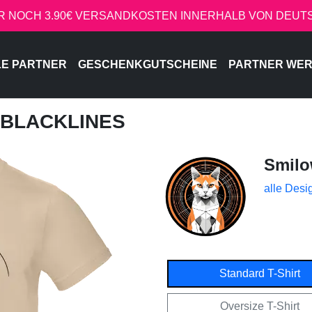
R NOCH 3.90€ VERSANDKOSTEN INNERHALB VON DEU
LE PARTNER
GESCHENKGUTSCHEINE
PARTNER WE
 BLACKLINES
Smil
alle Desi
Standard T-Shirt
Oversize T-Shirt