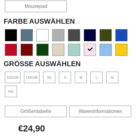
Mousepad
FARBE AUSWÄHLEN
GRÖSSE AUSWÄHLEN
122/128
134/146
XS
S
M
L
XL
XXL
Größentabelle
Wareninformationen
€24,90