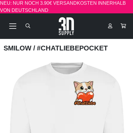
NEU: NUR NOCH 3.90€ VERSANDKOSTEN INNERHALB
VON DEUTSCHLAND
SMILOW
/ #CHATLIEBEPOCKET