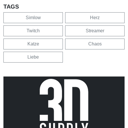
TAGS
Simlow
Herz
Twitch
Streamer
Katze
Chaos
Liebe