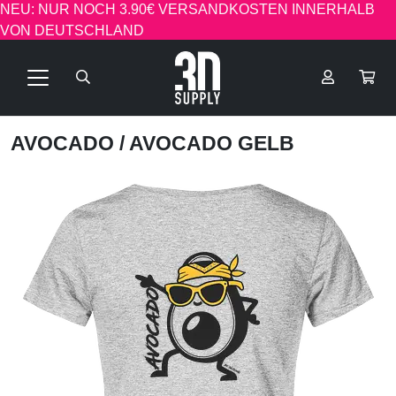
NEU: NUR NOCH 3.90€ VERSANDKOSTEN INNERHALB
VON DEUTSCHLAND
AVOCADO
/ AVOCADO GELB