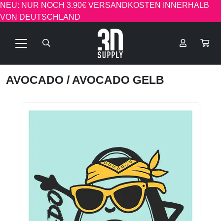
NEU: NUR NOCH 3.90€ VERSANDKOSTEN INNERHALB
VON DEUTSCHLAND
AVOCADO
/ AVOCADO GELB