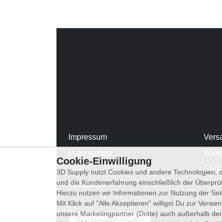
Impressum
Vers
Datenschutz
Wide
Cookie-Einwilligung
AGB
FAQ
3D Supply nutzt Cookies und andere Technologien, d
und die Kundenerfahrung einschließlich der Überpr
WhatsApp
Hierzu nutzen wir Informationen zur Nutzung der Se
Mit Klick auf "Alle Akzeptieren" willigst Du zur Ver
unsere Marketingpartner (Dritte) auch außerhalb der
Vertrag widerrufen