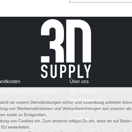
andkosten
Über uns
rruf, Retoure und Umtausch
Alle Textilien
Druckverfahren
amit wir unsere Dienstleistungen sicher und zuverlässig anbieten kö
üfung von Werbemaßnahmen und Verkaufswerkzeugen auf unseren als au
Pflegehinweise
iten sowie zu Endgeräten.
Zertifikate
wendung von Cookies ein. Zum anderen willigst Du ein, dass wir auf Basis
 EU weiterleiten.