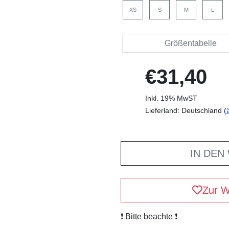
XS
S
M
L
Größentabelle
€31,40
Inkl. 19% MwST
Lieferland: Deutschland (
IN DEN
Zur W
❗️ Bitte beachte ❗️