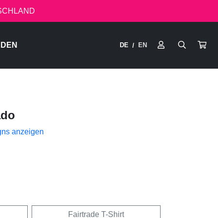
TSCHLAND
RDEN
DE
EN
/
ado
gns anzeigen
Fairtrade T-Shirt