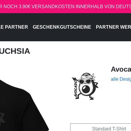
R NOCH 3.90€ VERSANDKOSTEN INNERHALB VON DEU
LE PARTNER
GESCHENKGUTSCHEINE
PARTNER WE
FUCHSIA
Avoc
alle Desi
Standard T-Shirt