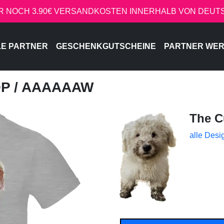
R NOCH 3.90€ VERSANDKOSTEN INNERHALB VON DEU
LE PARTNER
GESCHENKGUTSCHEINE
PARTNER WE
OP
/ AAAAAAW
The C
alle Desi