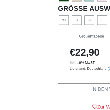
GRÖSSE AUSW
XS
S
M
L
Größentabelle
€22,90
Inkl. 19% MwST
Lieferland: Deutschland (
IN DEN
Zur W