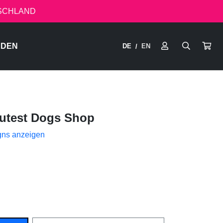
TSCHLAND
RDEN
DE
EN
/
utest Dogs Shop
gns anzeigen