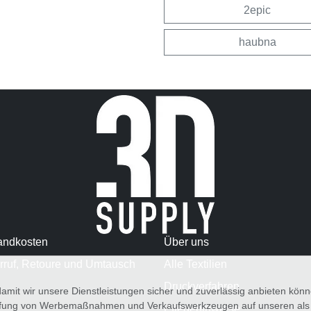
2epic
haubna
andkosten
Über uns
rruf, Retoure und Umtausch
Alle Textilien
Druckverfahren
amit wir unsere Dienstleistungen sicher und zuverlässig anbieten kö
üfung von Werbemaßnahmen und Verkaufswerkzeugen auf unseren als au
Pflegehinweise