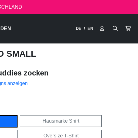
TSCHLAND
RDEN
DE
EN
/
GO SMALL
uddies zocken
gns anzeigen
Hausmarke Shirt
Oversize T-Shirt