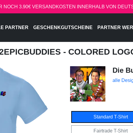
R NOCH 3.90€ VERSANDKOSTEN INNERHALB VON DEU
LE PARTNER
GESCHENKGUTSCHEINE
PARTNER WE
 2EPICBUDDIES - COLORED LO
Die B
alle Desi
Standard T-Shirt
Fairtrade T-Shirt