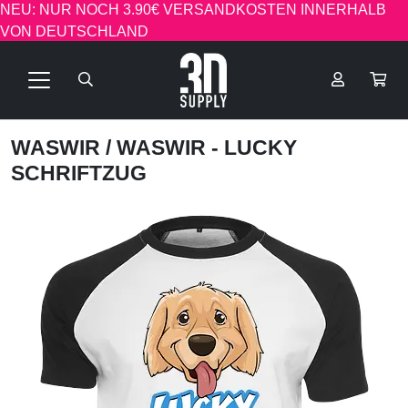
NEU: NUR NOCH 3.90€ VERSANDKOSTEN INNERHALB
VON DEUTSCHLAND
WASWIR
/ WASWIR - LUCKY
SCHRIFTZUG