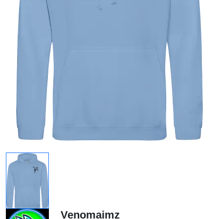
Venomaimz