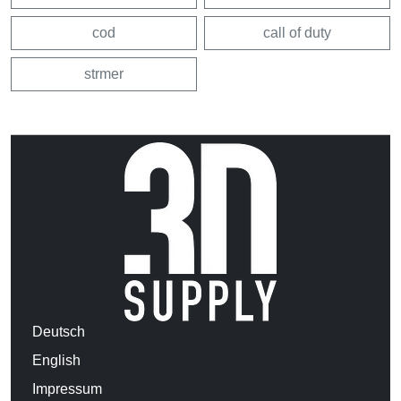
cod
call of duty
strmer
Deutsch
English
Impressum