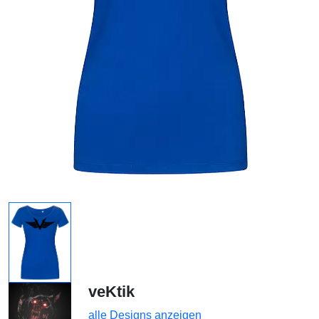
veKtik
alle Designs anzeigen