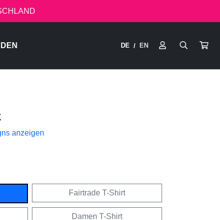
TSCHLAND
RDEN
DE
EN
/
k
gns anzeigen
Fairtrade T-Shirt
Damen T-Shirt