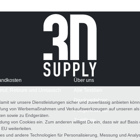
andkosten
Über uns
rruf, Retoure und Umtausch
Alle Textilien
Druckverfahren
amit wir unsere Dienstleistungen sicher und zuverlässig anbieten kö
üfung von Werbemaßnahmen und Verkaufswerkzeugen auf unseren als au
Pflegehinweise
iten sowie zu Endgeräten.
Zertifikate
wendung von Cookies ein. Zum anderen willigst Du ein, dass wir auf Basis
 EU weiterleiten.
es und andere Technologien für Personalisierung, Messung und Analy