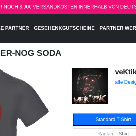
R NOCH 3.90€ VERSANDKOSTEN INNERHALB VON DEU
LE PARTNER
GESCHENKGUTSCHEINE
PARTNER WE
GGER-NOG SODA
veKti
alle Desi
Standard T-Shirt
Raglan T-Shirt