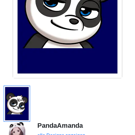
PandaAmanda