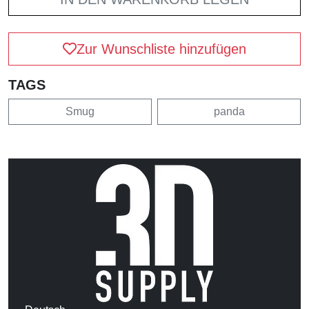
Zur Wunschliste hinzufügen
TAGS
Smug
panda