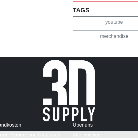
TAGS
youtube
merchandise
andkosten
Über uns
rruf, Retoure und Umtausch
Alle Textilien