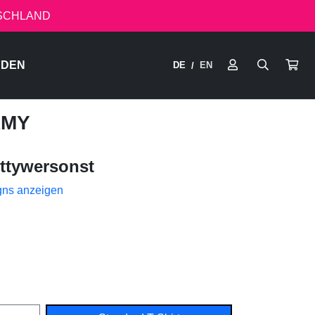
TSCHLAND
RDEN
DE
EN
/
RMY
ttywersonst
gns anzeigen