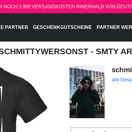
R NOCH 3.90€ VERSANDKOSTEN INNERHALB VON DEU
LE PARTNER
GESCHENKGUTSCHEINE
PARTNER WE
 SCHMITTYWERSONST - SMTY A
schmi
alle Desi