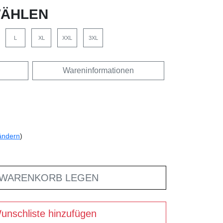
ÄHLEN
L
XL
XXL
3XL
Wareninformationen
ändern
)
 WARENKORB LEGEN
unschliste hinzufügen