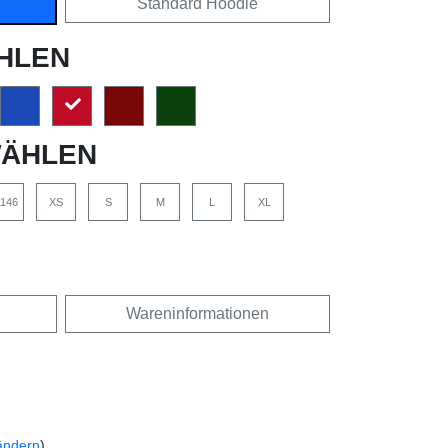
Standard Hoodie
HLEN
ÄHLEN
/146
XS
S
M
L
XL
Wareninformationen
ändern
)