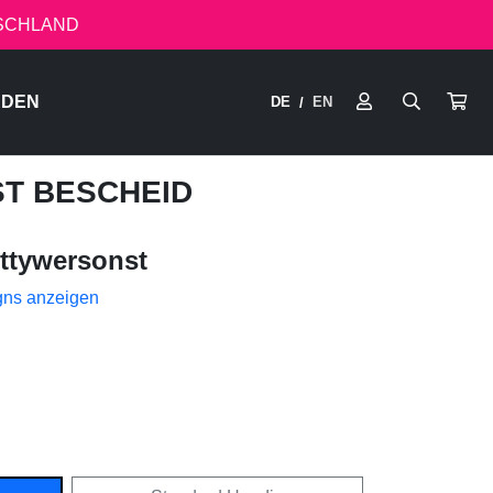
TSCHLAND
RDEN
DE
EN
/
ST BESCHEID
ttywersonst
gns anzeigen