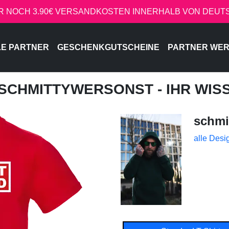
R NOCH 3.90€ VERSANDKOSTEN INNERHALB VON DEU
LE PARTNER
GESCHENKGUTSCHEINE
PARTNER WE
 SCHMITTYWERSONST - IHR WIS
schmi
alle Desi