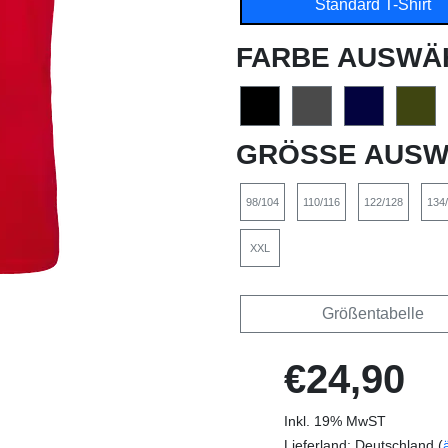
Standard T-Shirt
FARBE AUSWÄ
GRÖSSE AUSW
98/104
110/116
122/128
134
XXL
Größentabelle
€24,90
Inkl. 19% MwST
Lieferland: Deutschland (