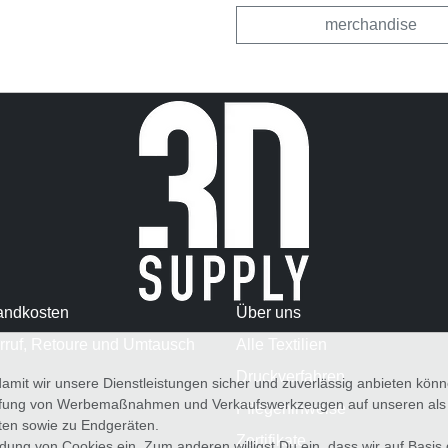
merchandise
andkosten
Über uns
rruf, Retoure und Umtausch
Alle Textilien
Druckverfahren
amit wir unsere Dienstleistungen sicher und zuverlässig anbieten kö
üfung von Werbemaßnahmen und Verkaufswerkzeugen auf unseren als au
Pflegehinweise
iten sowie zu Endgeräten.
Zertifikate
wendung von Cookies ein. Zum anderen willigst Du ein, dass wir auf Basis