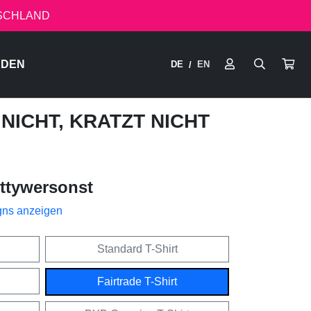
TSCHLAND
RDEN
DE
EN
/
NICHT, KRATZT NICHT
ttywersonst
gns anzeigen
Standard T-Shirt
Fairtrade T-Shirt