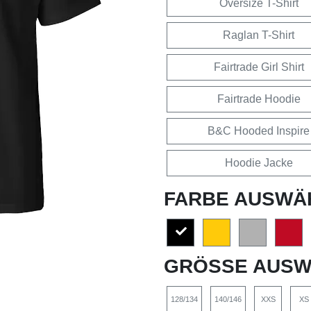
Oversize T-Shirt
Raglan T-Shirt
Fairtrade Girl Shirt
Fairtrade Hoodie
B&C Hooded Inspire
Hoodie Jacke
FARBE AUSWÄ
GRÖSSE AUSW
128/134
140/146
XXS
XS