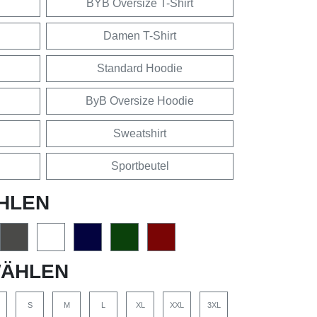
BYB Oversize T-Shirt
Damen T-Shirt
Standard Hoodie
ByB Oversize Hoodie
Sweatshirt
Sportbeutel
HLEN
ÄHLEN
S
M
L
XL
XXL
3XL