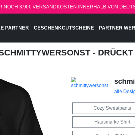
R NOCH 3.90€ VERSANDKOSTEN INNERHALB VON DEU
LE PARTNER
GESCHENKGUTSCHEINE
PARTNER WE
 SCHMITTYWERSONST - DRÜCKT 
schmi
alle Desi
Cozy Sweatpants
Hausmarke Shirt