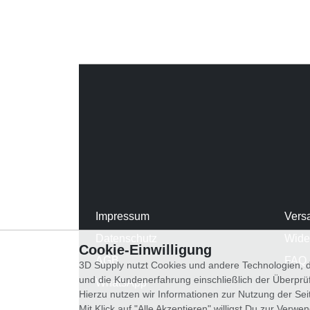
Impressum
Vers
Datenschutz
Wide
Cookie-Einwilligung
AGB
FAQ
3D Supply nutzt Cookies und andere Technologien, d
und die Kundenerfahrung einschließlich der Überpr
WhatsApp
Hierzu nutzen wir Informationen zur Nutzung der Se
Mit Klick auf "Alle Akzeptieren" willigst Du zur Ver