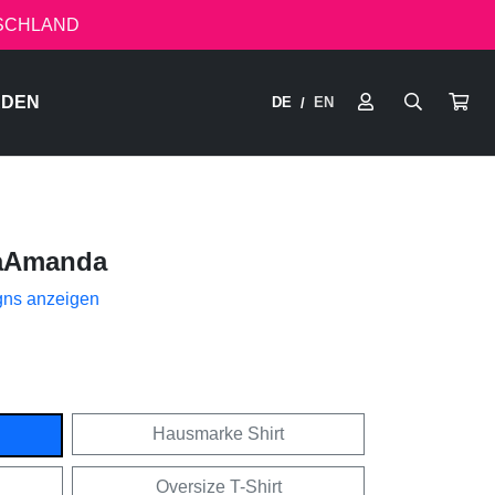
TSCHLAND
RDEN
DE
EN
/
aAmanda
gns anzeigen
Hausmarke Shirt
Oversize T-Shirt