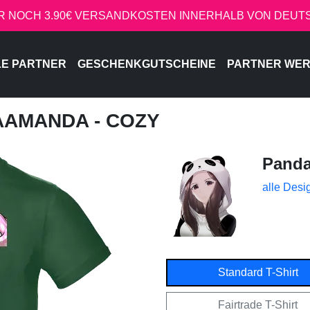
R NOCH 3.90€ VERSANDKOSTEN INNERHALB VON DEU
LE PARTNER
GESCHENKGUTSCHEINE
PARTNER WE
AAMANDA - COZY
Pand
alle Desi
Standard T-Shirt
Fairtrade T-Shirt