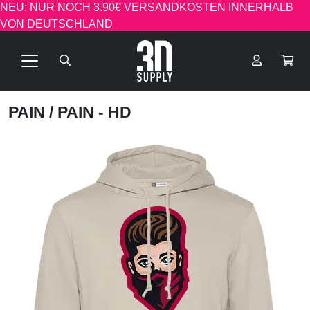
NEU: NUR NOCH 3.90€ VERSANDKOSTEN INNERHALB
VON DEUTSCHLAND
PAIN
/ PAIN - HD