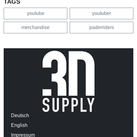
TAGS
youtube
youtuber
merchandise
paderriders
Deutsch
English
Impressum