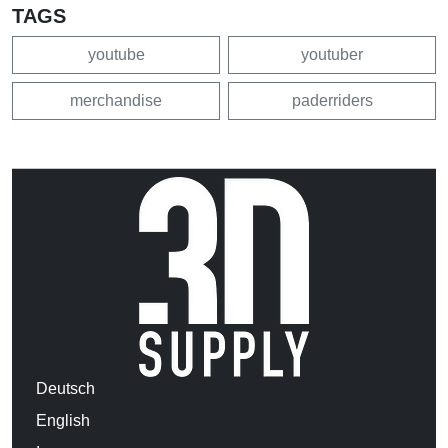
TAGS
youtube
youtuber
merchandise
paderriders
Deutsch
English