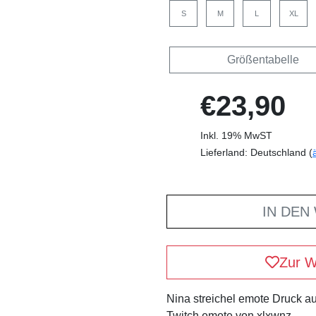
S
M
L
XL
Größentabelle
€23,90
Inkl. 19% MwST
Lieferland: Deutschland (
IN DEN
Zur W
Nina streichel emote Druck au
Twitch emote von xlxwnz .