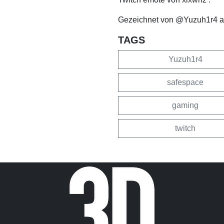
Gezeichnet von @Yuzuh1r4 au
TAGS
Yuzuh1r4
safespace
gaming
twitch