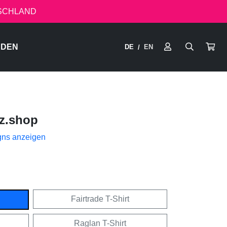
TSCHLAND
RDEN
DE
EN
/
z.shop
gns anzeigen
Fairtrade T-Shirt
Raglan T-Shirt