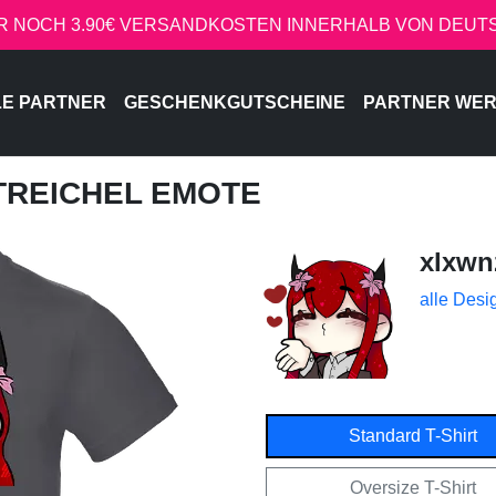
R NOCH 3.90€ VERSANDKOSTEN INNERHALB VON DEU
LE PARTNER
GESCHENKGUTSCHEINE
PARTNER WE
STREICHEL EMOTE
xlxwn
alle Desi
Standard T-Shirt
Oversize T-Shirt