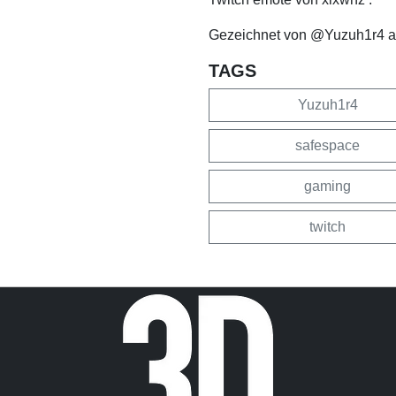
Gezeichnet von @Yuzuh1r4 au
TAGS
Yuzuh1r4
safespace
gaming
twitch