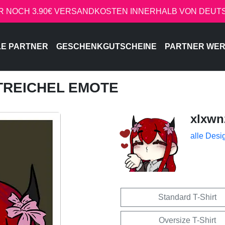
R NOCH 3.90€ VERSANDKOSTEN INNERHALB VON DEU
LE PARTNER
GESCHENKGUTSCHEINE
PARTNER WE
STREICHEL EMOTE
xlxwn
alle Desi
Standard T-Shirt
Oversize T-Shirt