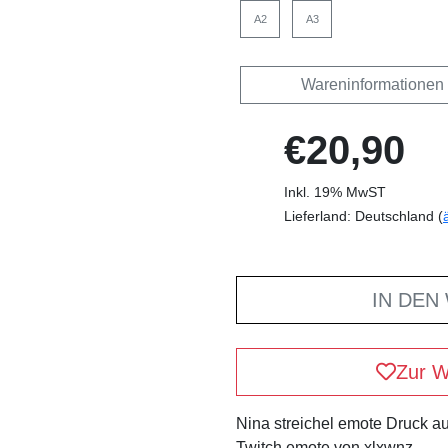
A2
A3
Wareninformationen
€20,90
Inkl. 19% MwST
Lieferland: Deutschland (
IN DEN
Zur W
Nina streichel emote Druck au
Twitch emote von xlxwnz .