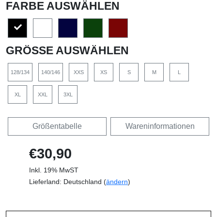
FARBE AUSWÄHLEN
GRÖSSE AUSWÄHLEN
128/134
140/146
XXS
XS
S
M
L
XL
XXL
3XL
Größentabelle
Wareninformationen
€30,90
Inkl. 19% MwST
Lieferland: Deutschland (
ändern
)