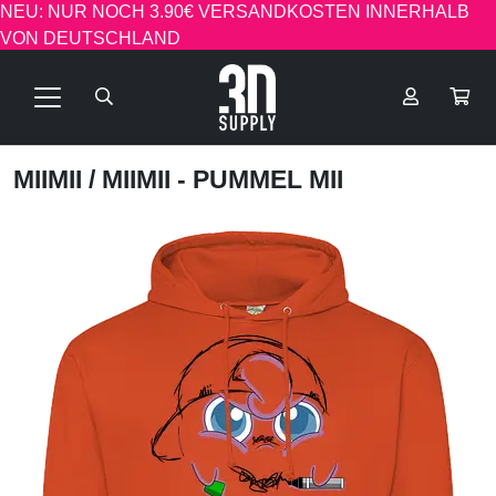
NEU: NUR NOCH 3.90€ VERSANDKOSTEN INNERHALB
VON DEUTSCHLAND
MIIMII
/ MIIMII - PUMMEL MII