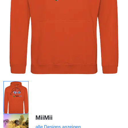
MiiMii
alle Designs anzeigen